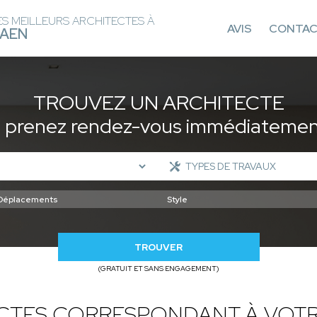
ES MEILLEURS ARCHITECTES À
AVIS
CONTA
AEN
TROUVEZ UN ARCHITECTE
t prenez rendez-vous immédiatement
TROUVER
(GRATUIT ET SANS ENGAGEMENT)
ECTES CORRESPONDANT À VOTR