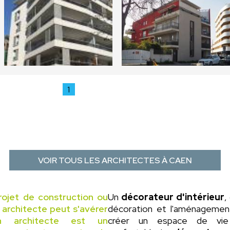
1
VOIR TOUS LES ARCHITECTES À CAEN
rojet de construction ou
Un
décorateur d'intérieur
,
n architecte peut s'avérer
décoration et l'aménagement 
un architecte est un
créer un espace de vie 