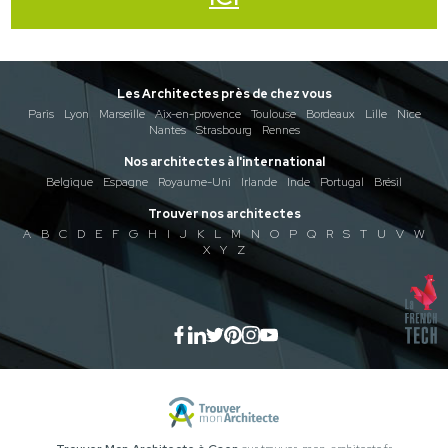
Les Architectes près de chez vous
Paris
Lyon
Marseille
Aix-en-provence
Toulouse
Bordeaux
Lille
Nice
Nantes
Strasbourg
Rennes
Nos architectes à l'international
Belgique
Espagne
Royaume-Uni
Irlande
Inde
Portugal
Brésil
Trouver nos architectes
A
B
C
D
E
F
G
H
I
J
K
L
M
N
O
P
Q
R
S
T
U
V
W
X
Y
Z