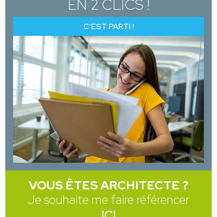
EN 2 CLICS !
C'EST PARTI !
VOUS ÊTES ARCHITECTE ?
Je souhaite me faire référencer
ICI