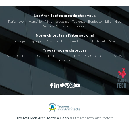
Les Architectes près de chez vous
Paris
Lyon
Marseille
Aix-en-provence
Toulouse
Bordeaux
Lille
Nice
Nantes
Strasbourg
Rennes
Nos architectes à l'international
Belgique
Espagne
Royaume-Uni
Irlande
Inde
Portugal
Brésil
Trouver nos architectes
A
B
C
D
E
F
G
H
I
J
K
L
M
N
O
P
Q
R
S
T
U
V
W
X
Y
Z
Trouver Mon Architecte à Caen
sur trouver-mon-architecte.fr